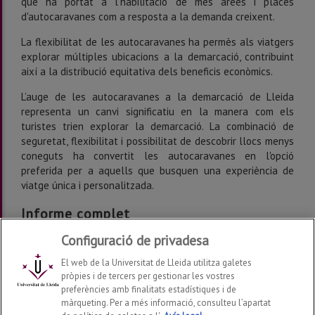
que ha portat a l'habilitació de més àrees i places
d'autocaravanes com a resposta a la demanda creixent.
La flexibilitat de les autocaravanes ha permès als viatgers
explorar múltiples ubicacions a la demarcació, contribuint
així a la distribució equitativa dels beneficis econòmics.
L’auge de les autocaravanes a la demarcació de Lleida
representa un canvi significatiu en la manera com els
turistes trien explorar la demarcació. La combinació de
seguretat, flexibilitat i possibilitat de descobrir llocs menys
coneguts ha convertit les autocaravanes en l'opció
preferida per a aquells que busquen una experiència de
viatge única i personalitzada.
Informe complet
Configuració de privadesa
Flash Informatiu 2 (2023)
El web de la Universitat de Lleida utilitza galetes
pròpies i de tercers per gestionar les vostres
preferències amb finalitats estadístiques i de
màrqueting. Per a més informació, consulteu l’apartat