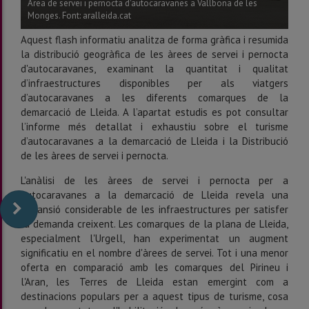
Àrea de servei i pernocta d'autocaravanes a Vallbona de les
Monges. Font: aralleida.cat
Aquest flash informatiu analitza de forma gràfica i resumida
la distribució geogràfica de les àrees de servei i pernocta
d'autocaravanes, examinant la quantitat i qualitat
d’infraestructures disponibles per als viatgers
d’autocaravanes a les diferents comarques de la
demarcació de Lleida. A l’apartat estudis es pot consultar
l’informe més detallat i exhaustiu sobre el turisme
d’autocaravanes a la demarcació de Lleida i la Distribució
de les àrees de servei i pernocta.
L'anàlisi de les àrees de servei i pernocta per a
autocaravanes a la demarcació de Lleida revela una
expansió considerable de les infraestructures per satisfer
la demanda creixent. Les comarques de la plana de Lleida,
especialment l'Urgell, han experimentat un augment
significatiu en el nombre d'àrees de servei. Tot i una menor
oferta en comparació amb les comarques del Pirineu i
l'Aran, les Terres de Lleida estan emergint com a
destinacions populars per a aquest tipus de turisme, cosa