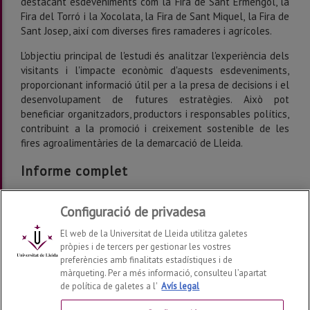
destacant esdeveniments com la Fira de Sant Ermengol, la
Fira del Torró i la Xocolata, la Fira de Sant Miquel, la Fira de
Sant Josep, així com diverses fires ramaderes i agrícoles.
L'objectiu principal de l'estudi és analitzar l'experiència dels
visitants i l'impacte econòmic d'aquests esdeveniments,
proporcionant informació útil per a la presa de decisions i el
desenvolupament de futures estratègies. Això pot
beneficiar organitzadors, productors i responsables polítics,
contribuint a la promoció i creixement sostenible de les
fires agroalimentàries de la demarcació de Lleida.
Informe complet
Les fires agroalimentàries de la demarcació de Lleida
Configuració de privadesa
- Visitants i impacte econòmic, 2023
El web de la Universitat de Lleida utilitza galetes
pròpies i de tercers per gestionar les vostres
preferències amb finalitats estadístiques i de
màrqueting. Per a més informació, consulteu l’apartat
de política de galetes a l'
Avís legal
Càtedra de Turisme d'Interior i de Muntanya
2026
© |
Telf: +34 973 70 31 88