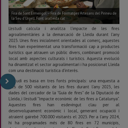
Fira de Sant Ermengol – Fira de Formatges Artesans del Pirineu de
la Seu d'Urgell. Font: aralleida.cat
L'estudi calcula i analitza l'impacte de les fires
agroalimentàries a la demarcació de Lleida durant l'any
2023. Unes fires inicialment orientades al comerç, aquestes
fires han experimentat una transformació cap a productes
turístics que atrauen un públic divers, combinant promoció
local amb aspectes culturals i turístics. Aquesta evolució
ha dinamitzat el sector agroalimentari i ha posicionat Lleida
com una destinació turística d'interès.
L'estudi es basa en tres fonts principals: una enquesta a
més de 500 visitants de les fires durant l'any 2023, les
dades del cercador de la "Guia de fires" de la Diputació de
Lleida, i l'estudi "Impacte econòmic de les fires a Catalunya".
Aquestes fires han esdevingut clau per al
desenvolupament econòmic i local, generant ocupació i
atraient gairebé 700.000 visitants el 2023. Per a l'any 2024,
hi ha programades més de 80 fires en 72 municipis,