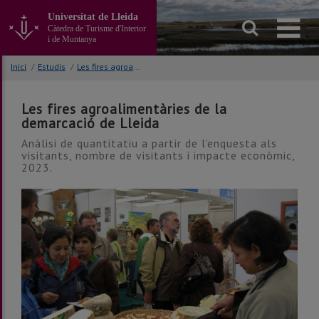
Anar
Universitat de Lleida
al
Càtedra de Turisme d'Interior
contingut
i de Muntanya
principal
de
Inici
/
Estudis
/
Les fires agroalimentàries de la demarcació de Lleida
la
pàgina
Les fires agroalimentàries de la
demarcació de Lleida
Anàlisi de quantitatiu a partir de l’enquesta als
visitants, nombre de visitants i impacte econòmic,
2023.