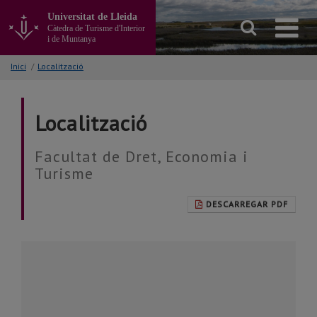
Anar
Universitat de Lleida
al
Càtedra de Turisme d'Interior
contingut
i de Muntanya
principal
de
Inici
/
Localització
la
pàgina
Localització
Facultat de Dret, Economia i
Turisme
DESCARREGAR PDF