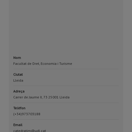
Nom
Facultat de Dret, Economia i Turisme
Ciutat
Lleida
Adreça
Carrer de Jaume II, 73 25001 Lleida
Telèfon
(+34)973703188
Email
catedratim@udl.cat